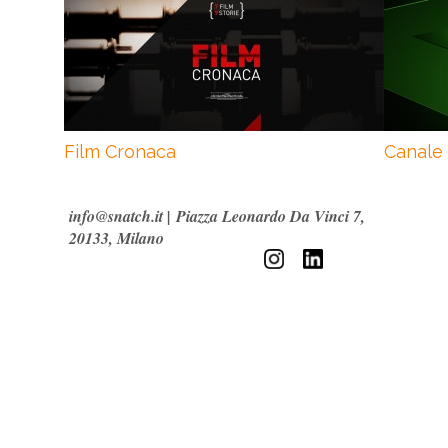
Film Cronaca
Canale
info@snatch.it
|
Piazza Leonardo Da Vinci 7,
20133, Milano